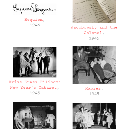
Requiem
,
1946
Jacobowsky and the
Colonel
,
1945
Kriss-Krass-Filibom:
New Year's Cabaret
,
Rabies
,
1945
1945