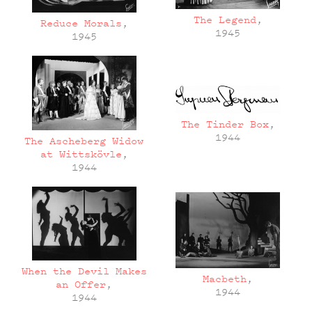
The Legend
,
Reduce Morals
,
1945
1945
The Tinder Box
,
1944
The Ascheberg Widow
at Wittskövle
,
1944
When the Devil Makes
Macbeth
,
an Offer
,
1944
1944