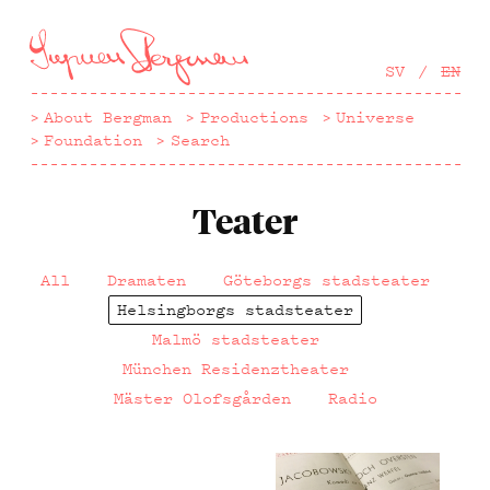
Hoppa
till
huvudinnehåll
SV
EN
About Bergman
Productions
Universe
Foundation
Search
Teater
All
Dramaten
Göteborgs stadsteater
Helsingborgs stadsteater
Malmö stadsteater
München Residenztheater
Mäster Olofsgården
Radio